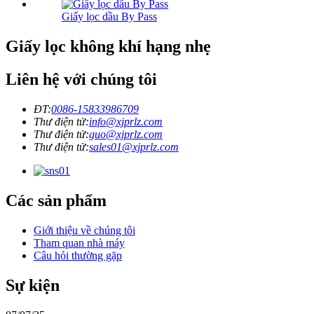
Giấy lọc dầu By Pass
Giấy lọc không khí hạng nhẹ
Liên hệ với chúng tôi
ĐT:
0086-15833986709
Thư điện tử:
info@xjprlz.com
Thư điện tử:
guo@xjprlz.com
Thư điện tử:
sales01@xjprlz.com
Các sản phẩm
Giới thiệu về chúng tôi
Tham quan nhà máy
Câu hỏi thường gặp
Sự kiện