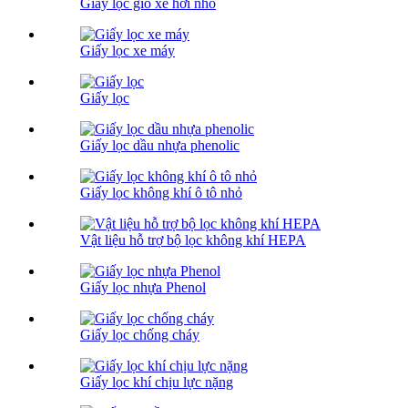
Giấy lọc gió xe hơi nhỏ
Giấy lọc xe máy
Giấy lọc
Giấy lọc dầu nhựa phenolic
Giấy lọc không khí ô tô nhỏ
Vật liệu hỗ trợ bộ lọc không khí HEPA
Giấy lọc nhựa Phenol
Giấy lọc chống cháy
Giấy lọc khí chịu lực nặng