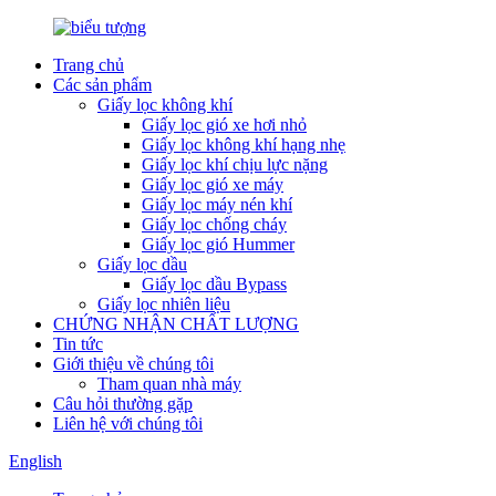
Trang chủ
Các sản phẩm
Giấy lọc không khí
Giấy lọc gió xe hơi nhỏ
Giấy lọc không khí hạng nhẹ
Giấy lọc khí chịu lực nặng
Giấy lọc gió xe máy
Giấy lọc máy nén khí
Giấy lọc chống cháy
Giấy lọc gió Hummer
Giấy lọc dầu
Giấy lọc dầu Bypass
Giấy lọc nhiên liệu
CHỨNG NHẬN CHẤT LƯỢNG
Tin tức
Giới thiệu về chúng tôi
Tham quan nhà máy
Câu hỏi thường gặp
Liên hệ với chúng tôi
English