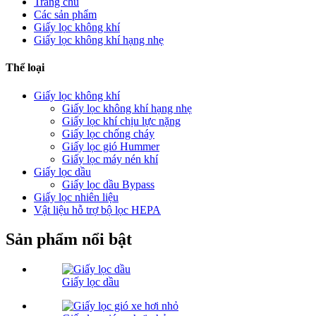
Trang chủ
Các sản phẩm
Giấy lọc không khí
Giấy lọc không khí hạng nhẹ
Thể loại
Giấy lọc không khí
Giấy lọc không khí hạng nhẹ
Giấy lọc khí chịu lực nặng
Giấy lọc chống cháy
Giấy lọc gió Hummer
Giấy lọc máy nén khí
Giấy lọc dầu
Giấy lọc dầu Bypass
Giấy lọc nhiên liệu
Vật liệu hỗ trợ bộ lọc HEPA
Sản phẩm nổi bật
Giấy lọc dầu